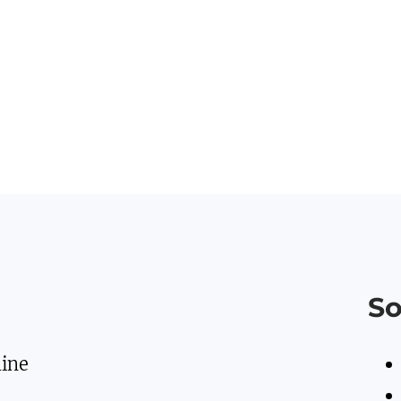
So
hine