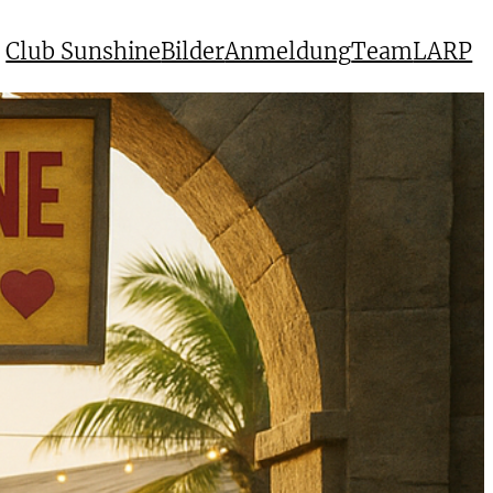
Club Sunshine
Bilder
Anmeldung
Team
LARP